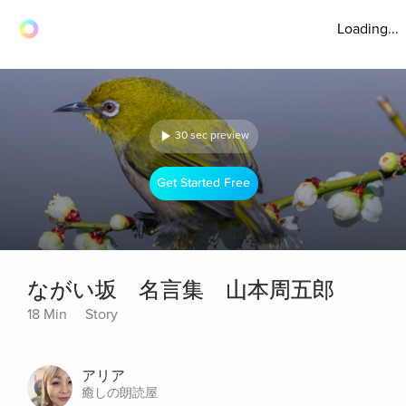
Loading...
30 sec preview
Get Started Free
ながい坂 名言集 山本周五郎
18 Min
Story
アリア
癒しの朗読屋