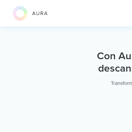
Con Aur
descans
Transform